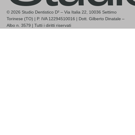
© 2026 Studio Dentistico D² – Via Italia 22, 10036 Settimo
Torinese (TO) | P. IVA 12294510016 | Dott. Gilberto Dinatale –
Albo n. 3579 | Tutti i diritti riservati