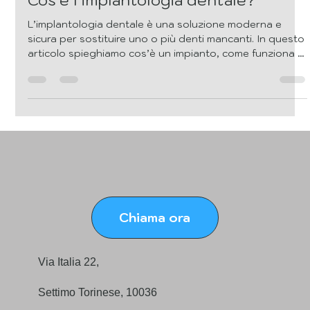
11 nov 2025
Tempo di lettura: 2 min
Cos’è l’implantologia dentale?
L’implantologia dentale è una soluzione moderna e
sicura per sostituire uno o più denti mancanti. In questo
articolo spieghiamo cos’è un impianto, come funziona e
in quali casi viene consigliato dal dentista.
Chiama ora
Via Italia 22,