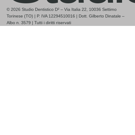
© 2026 Studio Dentistico D² – Via Italia 22, 10036 Settimo
Torinese (TO) | P. IVA 12294510016 | Dott. Gilberto Dinatale –
Albo n. 3579 | Tutti i diritti riservati