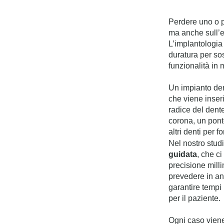
Perdere uno o p
ma anche sull’eq
L’implantologia
duratura per sos
funzionalità in
Un impianto den
che viene inser
radice del dent
corona, un pont
altri denti per f
Nel nostro studi
guidata
, che c
precisione mill
prevedere in ant
garantire tempi 
per il paziente.
Ogni caso viene