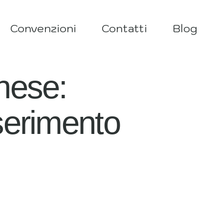
Convenzioni
Contatti
Blog
inese:
nserimento