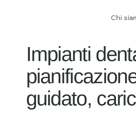
Chi sia
Impianti dent
pianificazion
guidato, cari