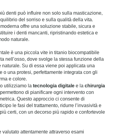
iù denti può influire non solo sulla masticazione,
uilibrio del sorriso e sulla qualità della vita.
 moderna offre una soluzione stabile, sicura e
tituire i denti mancanti, ripristinando estetica e
 modo naturale.
tale è una piccola vite in titanio biocompatibile
ita nell’osso, dove svolge la stessa funzione della
e naturale. Su di essa viene poi applicata una
e o una protesi, perfettamente integrata con gli
orma e colore.
o utilizziamo la
tecnologia digitale
e la
chirurgia
i permettono di pianificare ogni intervento con
imetrica. Questo approccio ci consente di
icipo le fasi del trattamento, ridurre l’invasività e
più certi, con un decorso più rapido e confortevole
 valutato attentamente attraverso esami