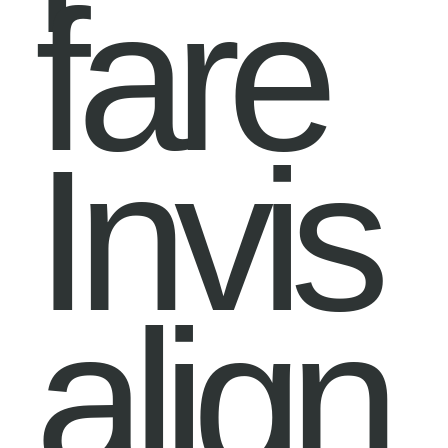
fare
Invis
align