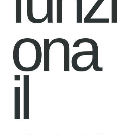
funzi
ona
il