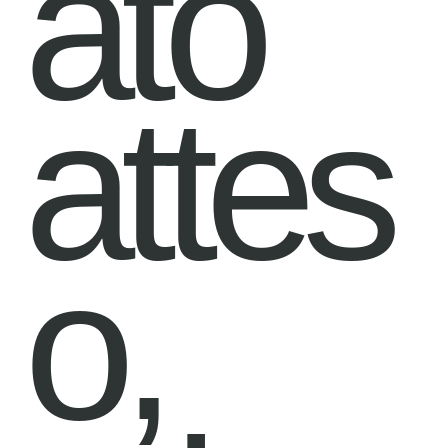
ato
attes
o,