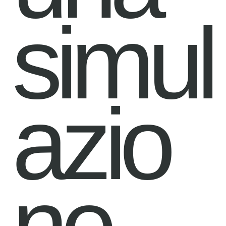
simul
azio
ne