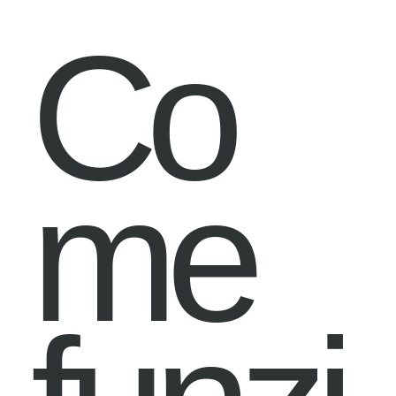
Co
me