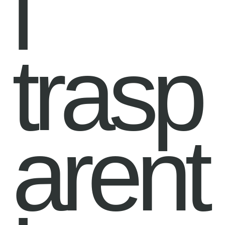
i
trasp
arent