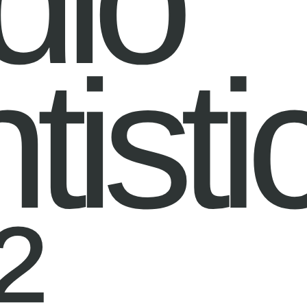
dio
tisti
²