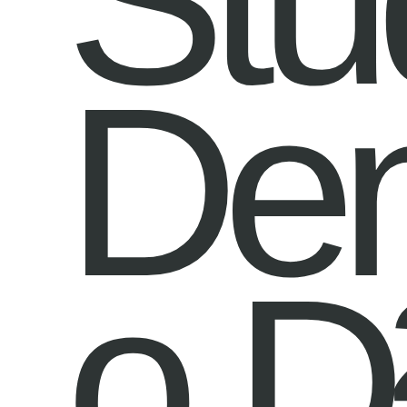
Stu
Den
o D